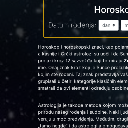
Horosko
Datum rođenja:
Horoskop i horoskopski znaci, kao pojam,
a kasnije i Grčki astrolozi su uočili da 
prolazi kroz 12 sazvežđa koji formiraju
Z
ime. Onaj znak kroz koji je Sunce prolaz
kojim ste rođeni. Taj znak predstavlja va
grupisali u četiri kategorije klasičnih ele
smatrali da ovi elementi određuju osobine 
Astrologija je takođe metoda kojom može
prirodu našeg rođenja i sudbine. Neki ljud
veruju u moć predviđanja. Međutim, drugi
„tamo negde“ i da astrologija omogućava