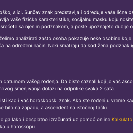
škoj slici. Sunčev znak predstavlja i određuje vaše lične o
ja vaše fizičke karakteristike, socijalnu masku koju nosite
srećete sa njenim podznakom, a posle upoznajete dublje o
elimo analizirati zašto osoba pokazuje neke osobine koje 
ša na određeni način. Neki smatraju da kod žena podznak igr
n datumom vašeg rođenja. Da biste saznali koji je vaš asc
ovog smenjivanja dolazi na odprilike svaka 2 sata.
 isti kao i vaš horoskopski znak. Ako ste rođeni u vreme kad
e bilo na zapadu, a ascendent na istočnoj tački.
te ga lako i besplatno izračunati uz pomoć online
Kalkulat
ka u horoskopu.