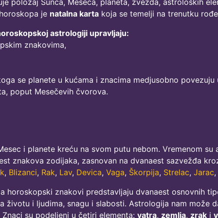
uje položaj Sunca, Meseca, planeta, zvezda, astroloških elem
 horoskopa je
natalna karta
koja se temelji na trenutku rođ
oskopskoj astrologiji upravljaju:
opskim znakovima,
 koga se planete u kućama i znacima medjusobno povezuju u
eta, poput Mesečevih čvorova.
Mesec i planete kreću na svom putu nebom. Vremenom su astr
aest znakova zodijaka, zasnovan na dvanaest sazvežđa kroz
ik
,
Blizanci
,
Rak
,
Lav
,
Devica
,
Vaga
,
Škorpija
,
Strelac
,
Jarac
da horoskopski znakovi predstavljaju dvanaest osnovnih tip
a životu i ljudima, snagu i slabosti. Astrologija nam može d
 Znaci su podeljeni u četiri elementa:
vatra
,
zemlja
,
zrak
i