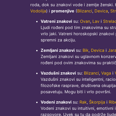
roda, dok su znakovi vode i zemlje ženski.
Vodolija
) i
promenjive
(
Blizanci
,
Devica
,
St
Vatreni znakovi
su:
Ovan
,
Lav
i
Strela
Ljudi rođeni pod tim znakovima su strast
vrlo jaki. Vatreni horoskopski znakovi 
spremni za akciju.
Zemljani znakovi
su:
Bik
,
Devica
i
Jar
Zemljani znakovi su uglavnom konzervativ
rođeni pod ovim znakovima su praktični
Vazdušni znakovi
su:
Blizanci
,
Vaga
i
Vazdušni znakovi su inteligentni, racion
filozofske rasprave, društvena okuplj
posavetuju. Mogu biti i vrlo površni.
Vodeni znakovi
su:
Rak
,
Škorpija
i
Rib
Vodeni znakovi su intuitivni, emotivni 
razgovore. Uvek su tu da podrže ljude