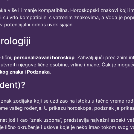
aka više ili manje kompatibilna. Horoskopski znakovi koji im
i su vrlo kompatibilni s vatrenim znakovima, a Voda je pop
ov potencijalni odnos uvek sjajan.
ologiji
 lični,
personalizovani horoskop
. Zahvaljujući preciznim 
tvrditi njegove lične osobine, vrline i mane. Čak je moguć
kog znaka i Podznaka
.
ndent)?
znak zodijaka koji se uzdizao na istoku u tačno vreme rođe
vreme vašeg rođenja. U prikazu horoskopa, podznak je prikaz
nat još i kao “znak uspona”, predstavlja najvažni aspekt 
e lično okruženje i uslove koje je neko imao tokom svog va