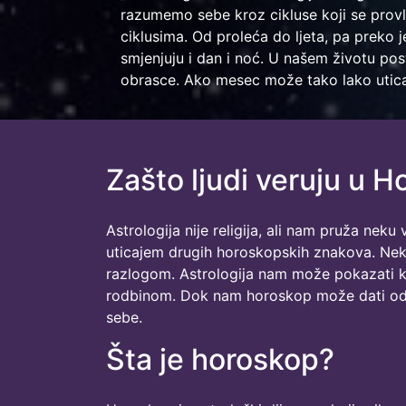
razumemo sebe kroz cikluse koji se provl
ciklusima. Od proleća do ljeta, pa preko j
smjenjuju i dan i noć. U našem životu pos
obrasce. Ako mesec može tako lako uticat
Zašto ljudi veruju u 
Astrologija nije religija, ali nam pruža ne
uticajem drugih horoskopskih znakova. Neki
razlogom. Astrologija nam može pokazati k
rodbinom. Dok nam horoskop može dati odg
sebe.
Šta je horoskop?