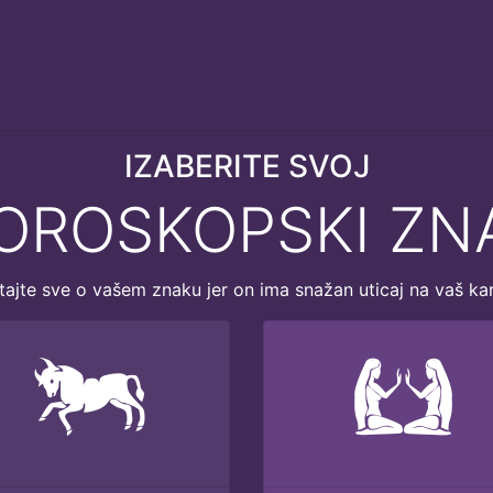
IZABERITE SVOJ
OROSKOPSKI ZN
tajte sve o vašem znaku jer on ima snažan uticaj na vaš ka