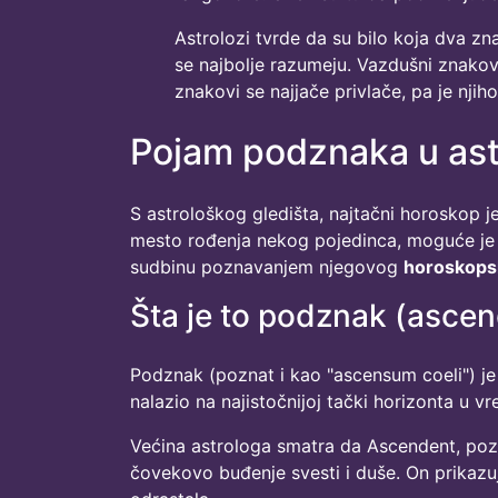
Astrolozi tvrde da su bilo koja dva zn
se najbolje razumeju. Vazdušni znakov
znakovi se najjače privlače, pa je njih
Pojam podznaka u astr
S astrološkog gledišta, najtačni horoskop je
mesto rođenja nekog pojedinca, moguće je u
sudbinu poznavanjem njegovog
horoskops
Šta je to podznak (asce
Podznak (poznat i kao "ascensum coeli") je 
nalazio na najistočnijoj tački horizonta u 
Većina astrologa smatra da Ascendent, poz
čovekovo buđenje svesti i duše. On prikazuj