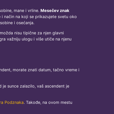
sobine, mane i vrline.
Mesečev znak
 i način na koji se prikazujete svetu oko
sobine i osećanja.
možda nisu tipične za njen glavni
a važniju ulogu i više utiče na njenu
endent, morate znati datum, tačno vreme i
 je sunce zalazilo, vaš ascendent je
ora Podznaka
. Takođe, na ovom mestu