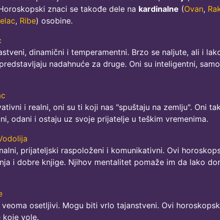
 Horoskopski znaci se takođe dele na
kardinalne
(
Ovan
,
Ra
relac
,
Ribe
) osobine.
c
veni, dinamični i temperamentni. Brzo se naljute, ali i lako 
predstavljaju nadahnuće za druge. Oni su inteligentni, samosve
ac
ni i realni, oni su ti koji nas "spuštaju na zemlju". Oni tako
, odani i ostaju uz svoje prijatelje u teškim vremenima.
Vodolija
alni, prijateljski raspoloženi i komunikativni. Ovi horoskops
anja i dobre knjige. Njihov mentalitet pomaže im da lako do
e
i veoma osetljivi. Mogu biti vrlo tajanstveni. Ovi horoskops
 koje vole.