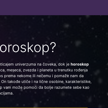
horoskop?
 uticajem univerzuma na čoveka, dok je
horoskop
nca, meseca, zvezda i planeta u trenutku rođenja
os prema nekome ili nečemu i pomaže nam da
On takođe utiče i na lične osobine, karakteristike,
skop vam može pomoći da bolje razumete sebe kao
acijama.