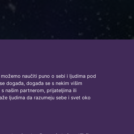
om možemo naučiti puno o sebi i ljudima pod
m se događa, događa se s nekim višim
našim partnerom, prijateljima ili
že ljudima da razumeju sebe i svet oko