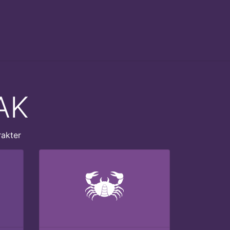
AK
rakter