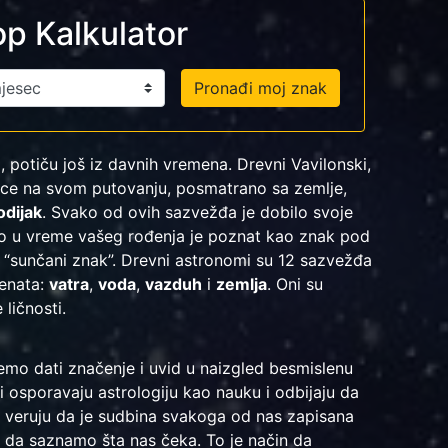
p Kalkulator
Pronađi moj znak
 potiču još iz davnih vremena. Drevni Vavilonski,
Sunce na svom putovanju, posmatrano sa zemlje,
odijak
. Svako od ovih sazvežđa je dobilo svoje
ilo u vreme vašeg rođenja je poznat kao znak pod
š “sunčani znak”. Drevni astronomi su 12 sazvežđa
menata:
vatra
,
voda
,
vazduh
i
zemlja
. Oni su
ličnosti.
mo dati značenje i uvid u naizgled besmislenu
i osporavaju astrologiju kao nauku i odbijaju da
 veruju da je sudbina svakoga od nas zapisana
 da saznamo šta nas čeka. To je način da