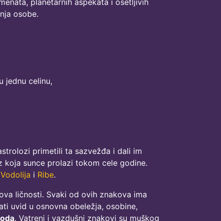
enata, planetarnih aspekata i osetljivih
enja osobe.
 jednu celinu,
olozi primetili ta sazvežđa i dali im
 koja sunce prolazi tokom cele godine.
,
Vodolija
i
Ribe
.
ova ličnosti. Svaki od ovih znakova ima
ati uvid u osnovna obeležja, osobine,
voda
. Vatreni i vazdušni znakovi su muškog