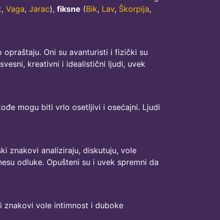
k
,
Vaga
,
Jarac
),
fiksne
(
Bik
,
Lav
,
Škorpija
,
opraštaju. Oni su avanturisti i fizički su
sni, kreativni i idealistični ljudi, uvek
đe mogu biti vrlo osetljivi i osećajni. Ljudi
ki znakovi analiziraju, diskutuju, vole
nesu odluke. Opušteni su i uvek spremni da
ki znakovi vole intimnost i duboke