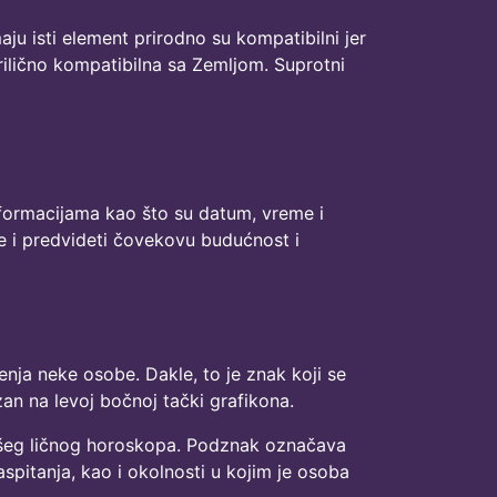
aju isti element prirodno su kompatibilni jer
rilično kompatibilna sa Zemljom. Suprotni
informacijama kao što su datum, vreme i
e i predvideti čovekovu budućnost i
nja neke osobe. Dakle, to je znak koji se
an na levoj bočnoj tački grafikona.
vašeg ličnog horoskopa. Podznak označava
spitanja, kao i okolnosti u kojim je osoba