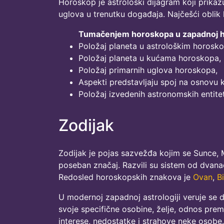
Horoskop je astrološki dijagram koji prikaz
uglova u trenutku događaja. Najčešći oblik
Tumačenjem horoskopa u zapadnoj hor
Položaj planeta u astrološkim horosk
Položaj planeta u kućama horoskopa,
Položaj primarnih uglova horoskopa,
Aspekti predstavljaju spoj na osnovu
Položaj izvedenih astronomskih entit
Zodijak
Zodijak je pojas sazvežđa kojim se Sunce, 
poseban značaj. Razvili su sistem od dvan
Redosled horoskopskih znakova je
Ovan
,
B
U modernoj zapadnoj astrologiji veruje se 
svoje specifične osobine, želje, odnos prem
interese, nedostatke i strahove neke osobe.