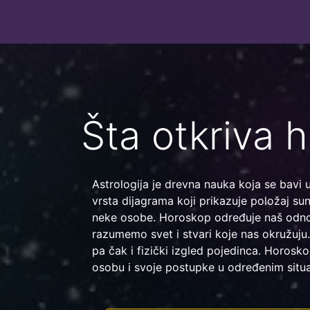
Šta otkriva 
Astrologija je drevna nauka koja se bavi
vrsta dijagrama koji prikazuje položaj su
neke osobe. Horoskop određuje naš odn
razumemo svet i stvari koje nas okružuju. 
pa čak i fizički izgled pojedinca. Horo
osobu i svoje postupke u određenim situ