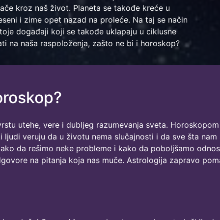
ače kroz naš život. Planeta se takođe kreće u
eseni i zime opet nazad na proleće. Na taj se način
toje događaji koji se takođe uklapaju u ciklusne
i na naša raspoloženja, zašto ne bi i horoskop?
Horoskop?
ku vrstu utehe, vere i dubljeg razumevanja sveta. Horoskop
 ljudi veruju da u životu nema slučajnosti i da sve šta na
ako da rešimo neke probleme i kako da poboljšamo odnos s 
ovore na pitanja koja nas muče. Astrologija zapravo poma