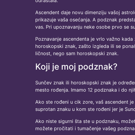
odrastala.
Ascendent daje novu dimenziju vašoj astrolo
prikazuje vaša osećanja. A podznak predstavl
vas. Pri upoznavanju neke osobe prvo se su
Poznavanje ascendenta je vrlo važno kada ž
horoskopski znak, zašto izgleda ili se pona
ličnost, nego sam horoskopski znak.
Koji je moj podznak?
Sunčev znak ili horoskopski znak je određe
mesto rođenja. Imamo 12 podznaka i do njih
Ako ste rođeni u cik zore, vaš ascendent je
suprotan znaku u kom ste rođeni jer je Sunc
Ako niste sigurni šta ste u podznaku, može
možete pročitati i tumačenje vašeg podzna