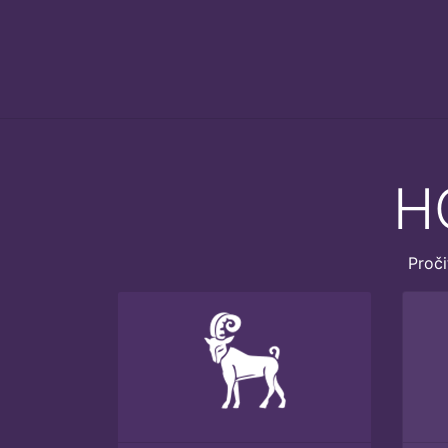
H
Proči